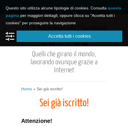
Apri il menu e naviga il sito
Questo sito utilizza alcune tipologie di cookies. Consulta
questa
pagina
per maggiori dettagli, oppure clicca su "Accetta tutti i
cookies" per proseguire la navigazione
Accetta tutti i cookies
Quelli che girano il mondo,
lavorando ovunque grazie a
Internet
Home
»
Sei già iscritto!
Sei già iscritto!
Attenzione!