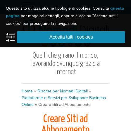
Apri il menu e naviga il sito
Questo sito utilizza alcune tipologie di cookies. Consulta
questa
pagina
per maggiori dettagli, oppure clicca su "Accetta tutti i
cookies" per proseguire la navigazione
Accetta tutti i cookies
Quelli che girano il mondo,
lavorando ovunque grazie a
Internet
Home
»
Risorse per Nomadi Digitali
»
Piattaforme e Servizi per Sviluppare Business
Online
» Creare Siti ad Abbonamento
Creare Siti ad
Abbonamento