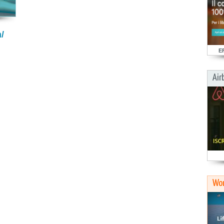
/
E
Air
Wor