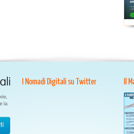
I Nomadi Digitali su Twitter
Il 
rie,
e la