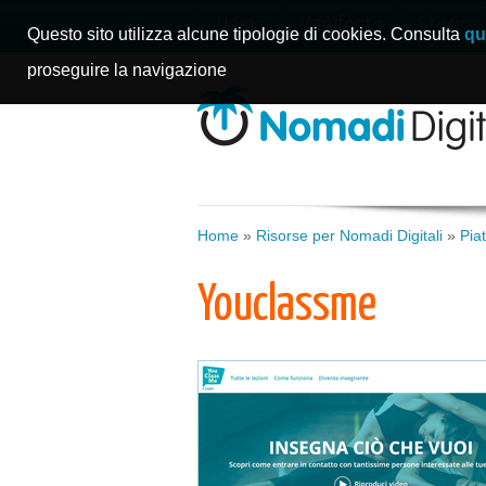
Home
Manifesto
Storie
Questo sito utilizza alcune tipologie di cookies. Consulta
qu
proseguire la navigazione
Home
»
Risorse per Nomadi Digitali
»
Pia
Youclassme