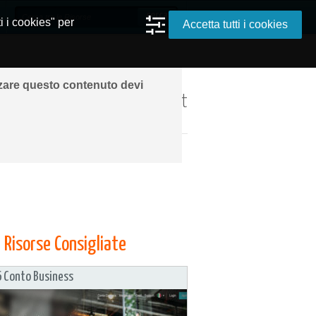
i i cookies" per
Accetta tutti i cookies
zzare questo contenuto devi
ando ovunque grazie a Internet
nsulenza a Distanza
» Youclassme
Risorse Consigliate
 Conto Business