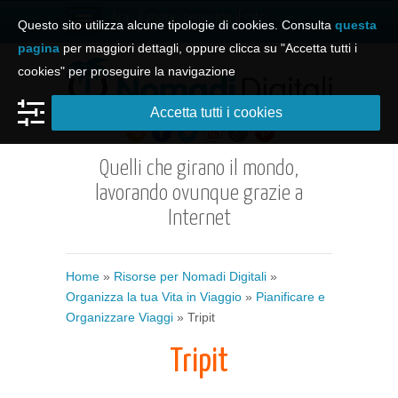
Apri il menu e naviga il sito
Questo sito utilizza alcune tipologie di cookies. Consulta
questa
pagina
per maggiori dettagli, oppure clicca su "Accetta tutti i
cookies" per proseguire la navigazione
Accetta tutti i cookies
Quelli che girano il mondo,
lavorando ovunque grazie a
Internet
Home
»
Risorse per Nomadi Digitali
»
Organizza la tua Vita in Viaggio
»
Pianificare e
Organizzare Viaggi
» Tripit
Tripit