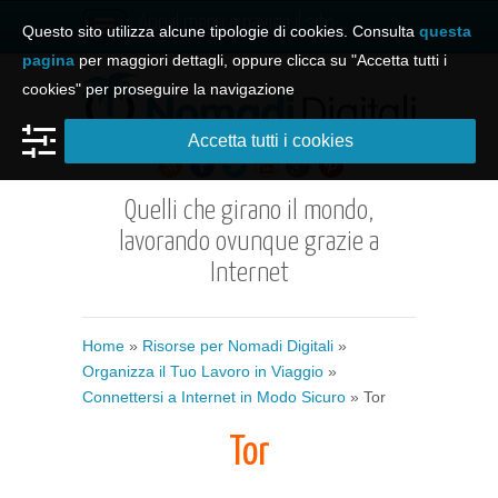
Apri il menu e naviga il sito
Questo sito utilizza alcune tipologie di cookies. Consulta
questa
pagina
per maggiori dettagli, oppure clicca su "Accetta tutti i
cookies" per proseguire la navigazione
Accetta tutti i cookies
Quelli che girano il mondo,
lavorando ovunque grazie a
Internet
Home
»
Risorse per Nomadi Digitali
»
Organizza il Tuo Lavoro in Viaggio
»
Connettersi a Internet in Modo Sicuro
» Tor
Tor