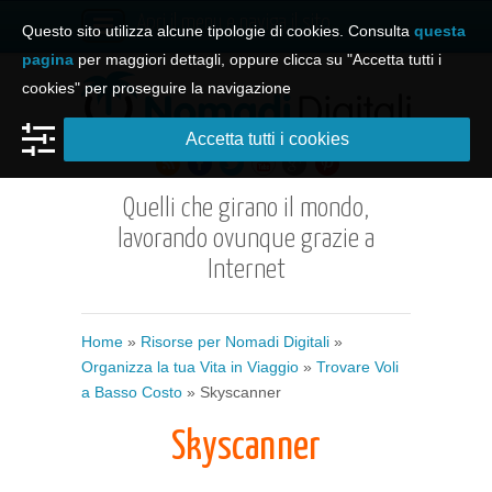
Apri il menu e naviga il sito
Questo sito utilizza alcune tipologie di cookies. Consulta
questa
pagina
per maggiori dettagli, oppure clicca su "Accetta tutti i
cookies" per proseguire la navigazione
Accetta tutti i cookies
Quelli che girano il mondo,
lavorando ovunque grazie a
Internet
Home
»
Risorse per Nomadi Digitali
»
Organizza la tua Vita in Viaggio
»
Trovare Voli
a Basso Costo
» Skyscanner
Skyscanner