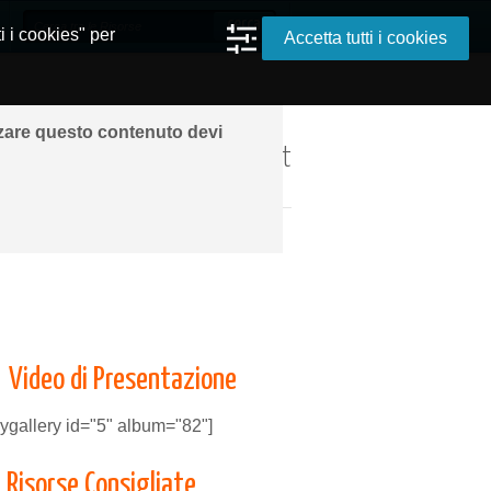
i i cookies" per
Accetta tutti i cookies
zzare questo contenuto devi
ando ovunque grazie a Internet
Video di Presentazione
cygallery id="5" album="82"]
Risorse Consigliate