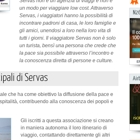
Servas non è un’agenzia di viaggi e non è
un modo per viaggiare low cost. Attraverso
N26
Servas, i viaggiatori hanno la possibilità di
incontrare padroni di casa, le loro famiglie e
gli amici, unendosi a loro nella loro vita di
tutti i giorni. Il viaggiatore Servas non è solo
un turista, bensì una persona che crede che
la pace sia possibile attraverso l’incontro e
la conoscenza diretta di persone e culture.
E
ipali di Servas
Air
le che ha come obiettivo la diffusione della pace e
’ospitalità, contribuendo alla conoscenza dei popoli e
Gli iscritti a questa associazione si creano
in maniera autonoma il loro itinerario di
viaggio, contattando direttamente gli altri