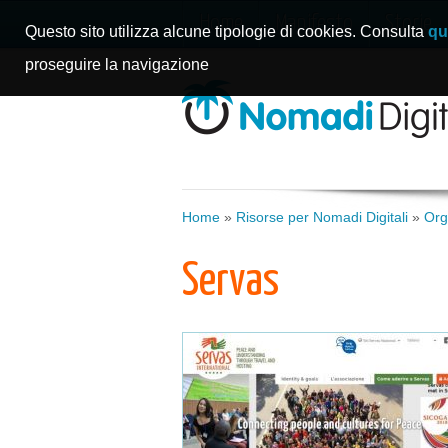
Home
Manifesto
Storie
Questo sito utilizza alcune tipologie di cookies. Consulta
qu
proseguire la navigazione
Home
»
Risorse per Nomadi Digitali
»
Org
Servas