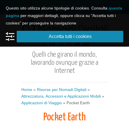
Apri il menu e naviga il sito
Questo sito utilizza alcune tipologie di cookies. Consulta
questa
pagina
per maggiori dettagli, oppure clicca su "Accetta tutti i
cookies" per proseguire la navigazione
Accetta tutti i cookies
Quelli che girano il mondo,
lavorando ovunque grazie a
Internet
Home
»
Risorse per Nomadi Digitali
»
Attrezzatura, Accessori e Applicazioni Mobili
»
Applicazioni di Viaggio
» Pocket Earth
Pocket Earth