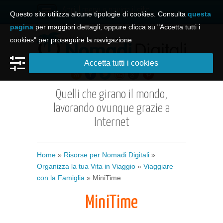
Apri il menu e naviga il sito
Questo sito utilizza alcune tipologie di cookies. Consulta
questa
pagina
per maggiori dettagli, oppure clicca su "Accetta tutti i
cookies" per proseguire la navigazione
Accetta tutti i cookies
Quelli che girano il mondo,
lavorando ovunque grazie a
Internet
Home
»
Risorse per Nomadi Digitali
»
Organizza la tua Vita in Viaggio
»
Viaggiare
con la Famiglia
» MiniTime
MiniTime