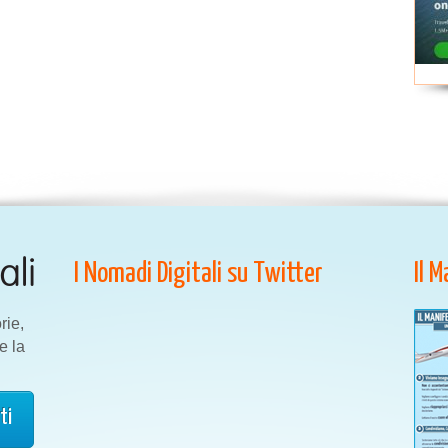
I Nomadi Digitali su Twitter
Il 
rie,
e la