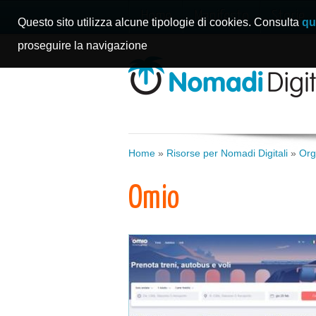
Home
Manifesto
Storie
Questo sito utilizza alcune tipologie di cookies. Consulta
qu
proseguire la navigazione
Home
»
Risorse per Nomadi Digitali
»
Org
Omio