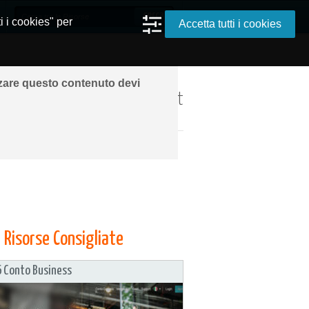
i i cookies" per
Accetta tutti i cookies
zzare questo contenuto devi
ando ovunque grazie a Internet
mio
Risorse Consigliate
 Conto Business