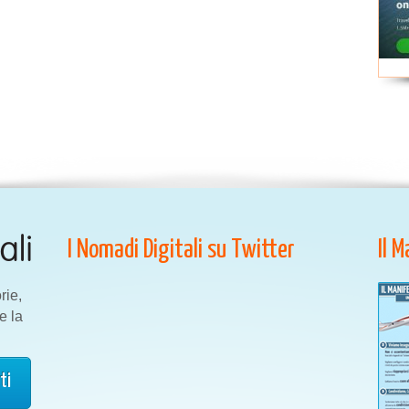
I Nomadi Digitali su Twitter
Il 
rie,
e la