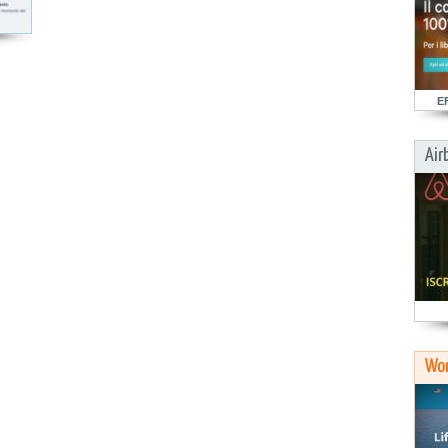
E
Air
Wor