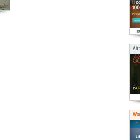
E
Air
Wor