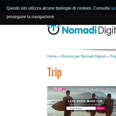
Home
Manifesto
Storie
Questo sito utilizza alcune tipologie di cookies. Consulta
qu
proseguire la navigazione
Home
»
Risorse per Nomadi Digitali
»
Org
Trip