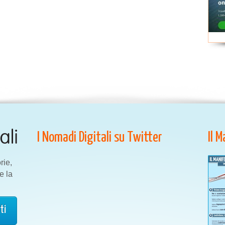
I Nomadi Digitali su Twitter
Il 
rie,
e la