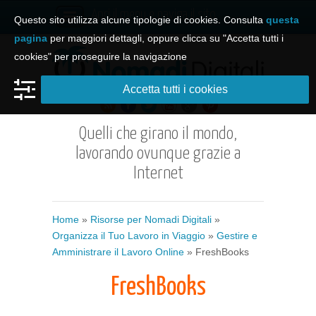
Apri il menu e naviga il sito
Questo sito utilizza alcune tipologie di cookies. Consulta
questa
pagina
per maggiori dettagli, oppure clicca su "Accetta tutti i
cookies" per proseguire la navigazione
Accetta tutti i cookies
Quelli che girano il mondo,
lavorando ovunque grazie a
Internet
Home
»
Risorse per Nomadi Digitali
»
Organizza il Tuo Lavoro in Viaggio
»
Gestire e
Amministrare il Lavoro Online
» FreshBooks
FreshBooks