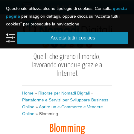
Apri il menu e naviga il sito
Questo sito utilizza alcune tipologie di cookies. Consulta
questa
pagina
per maggiori dettagli, oppure clicca su "Accetta tutti i
cookies" per proseguire la navigazione
Accetta tutti i cookies
Quelli che girano il mondo,
lavorando ovunque grazie a
Internet
Home
»
Risorse per Nomadi Digitali
»
Piattaforme e Servizi per Sviluppare Business
Online
»
Aprire un e-Commerce e Vendere
Online
» Blomming
Blomming