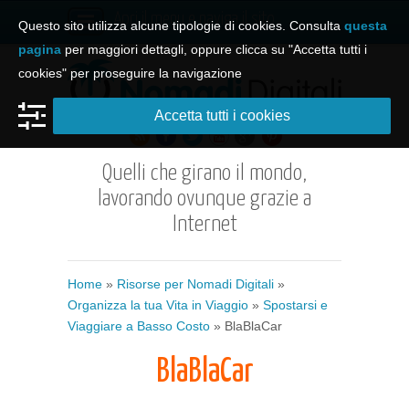
Apri il menu e naviga il sito
Questo sito utilizza alcune tipologie di cookies. Consulta
questa
pagina
per maggiori dettagli, oppure clicca su "Accetta tutti i
cookies" per proseguire la navigazione
Accetta tutti i cookies
Quelli che girano il mondo,
lavorando ovunque grazie a
Internet
Home
»
Risorse per Nomadi Digitali
»
Organizza la tua Vita in Viaggio
»
Spostarsi e
Viaggiare a Basso Costo
» BlaBlaCar
BlaBlaCar