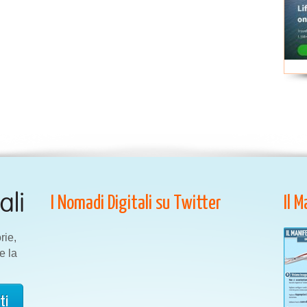
I Nomadi Digitali su Twitter
Il 
rie,
e la