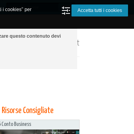
i i cookies" per
Accetta tutti i cookies
zzare questo contenuto devi
ando ovunque grazie a Internet
Specifiche
» 90seconds.tv – per
Risorse Consigliate
 Conto Business