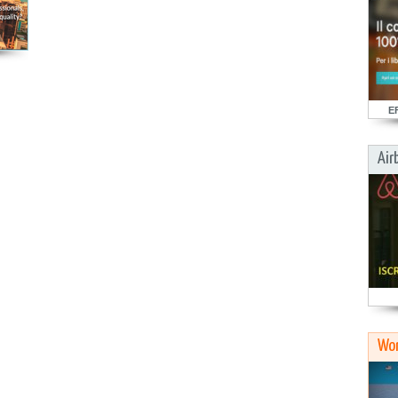
E
Air
Wor